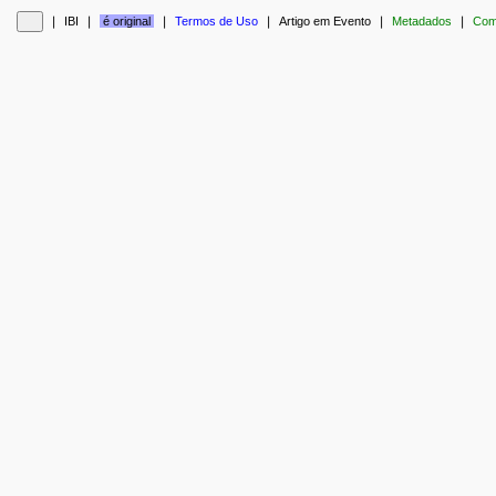
❘
IBI
❘
é original
❘
Termos de Uso
❘
Artigo em Evento
❘
Metadados
❘
Com