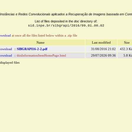
i-Instâncias e Redes Convolucionais aplicados a Recuperação de Imagens baseada em Con
List of files deposited in the
doc
directory of:
sid.inpe.br/sibgrapi/2016/09.01.00.02
ownload
at once all the files listed below within a .zip file
Name
Last modified
Size
download
::
SIBGRAPI16-2-2.pdf
31/08/2016 21:02
432.3 K
download
::
thisInformationItemHomePage.html
29/07/2026 09:36
5.8 K
displayed files