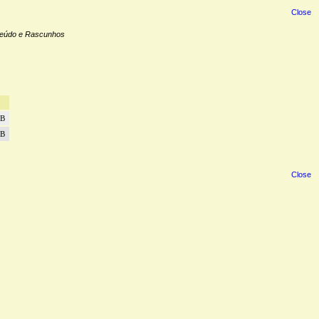
Close
teúdo e Rascunhos
iB
iB
Close