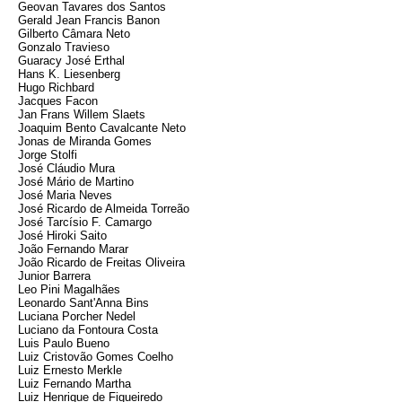
Geovan Tavares dos Santos
Gerald Jean Francis Banon
Gilberto Câmara Neto
Gonzalo Travieso
Guaracy José Erthal
Hans K. Liesenberg
Hugo Richbard
Jacques Facon
Jan Frans Willem Slaets
Joaquim Bento Cavalcante Neto
Jonas de Miranda Gomes
Jorge Stolfi
José Cláudio Mura
José Mário de Martino
José Maria Neves
José Ricardo de Almeida Torreão
José Tarcísio F. Camargo
José Hiroki Saito
João Fernando Marar
João Ricardo de Freitas Oliveira
Junior Barrera
Leo Pini Magalhães
Leonardo Sant'Anna Bins
Luciana Porcher Nedel
Luciano da Fontoura Costa
Luis Paulo Bueno
Luiz Cristovão Gomes Coelho
Luiz Ernesto Merkle
Luiz Fernando Martha
Luiz Henrique de Figueiredo