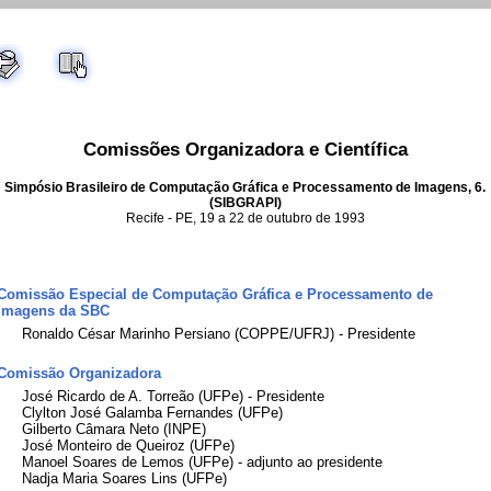
Gerado Automaticamente pelo UR
Lib
Service
Comissões Organizadora e Científica
Simpósio Brasileiro de Computação Gráfica e Processamento de Imagens, 6.
(SIBGRAPI)
Recife - PE, 19 a 22 de outubro de 1993
Comissão Especial de Computação Gráfica e Processamento de
Imagens da SBC
Ronaldo César Marinho Persiano (COPPE/UFRJ) - Presidente
Comissão Organizadora
José Ricardo de A. Torreão (UFPe) - Presidente
Clylton José Galamba Fernandes (UFPe)
Gilberto Câmara Neto (INPE)
José Monteiro de Queiroz (UFPe)
Manoel Soares de Lemos (UFPe) - adjunto ao presidente
Nadja Maria Soares Lins (UFPe)