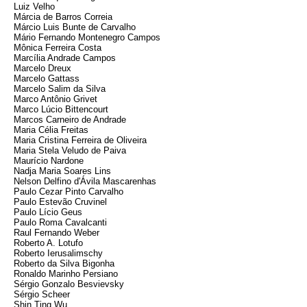
Luiz Velho
Márcia de Barros Correia
Márcio Luis Bunte de Carvalho
Mário Fernando Montenegro Campos
Mônica Ferreira Costa
Marcília Andrade Campos
Marcelo Dreux
Marcelo Gattass
Marcelo Salim da Silva
Marco Antônio Grivet
Marco Lúcio Bittencourt
Marcos Carneiro de Andrade
Maria Célia Freitas
Maria Cristina Ferreira de Oliveira
Maria Stela Veludo de Paiva
Maurício Nardone
Nadja Maria Soares Lins
Nelson Delfino d'Ávila Mascarenhas
Paulo Cezar Pinto Carvalho
Paulo Estevão Cruvinel
Paulo Lício Geus
Paulo Roma Cavalcanti
Raul Fernando Weber
Roberto A. Lotufo
Roberto Ierusalimschy
Roberto da Silva Bigonha
Ronaldo Marinho Persiano
Sérgio Gonzalo Besvievsky
Sérgio Scheer
Shin Ting Wu