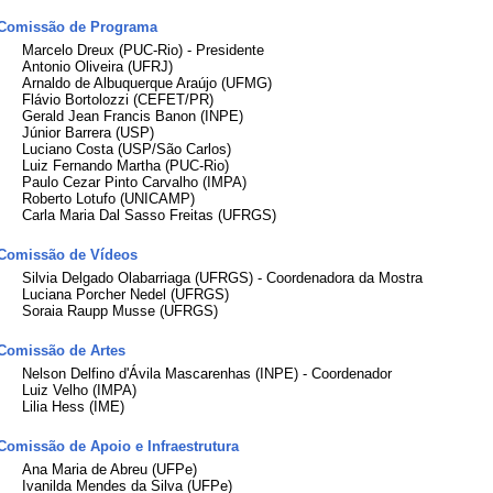
Comissão de Programa
Marcelo Dreux (PUC-Rio) - Presidente
Antonio Oliveira (UFRJ)
Arnaldo de Albuquerque Araújo (UFMG)
Flávio Bortolozzi (CEFET/PR)
Gerald Jean Francis Banon (INPE)
Júnior Barrera (USP)
Luciano Costa (USP/São Carlos)
Luiz Fernando Martha (PUC-Rio)
Paulo Cezar Pinto Carvalho (IMPA)
Roberto Lotufo (UNICAMP)
Carla Maria Dal Sasso Freitas (UFRGS)
Comissão de Vídeos
Silvia Delgado Olabarriaga (UFRGS) - Coordenadora da Mostra
Luciana Porcher Nedel (UFRGS)
Soraia Raupp Musse (UFRGS)
Comissão de Artes
Nelson Delfino d'Ávila Mascarenhas (INPE) - Coordenador
Luiz Velho (IMPA)
Lilia Hess (IME)
Comissão de Apoio e Infraestrutura
Ana Maria de Abreu (UFPe)
Ivanilda Mendes da Silva (UFPe)