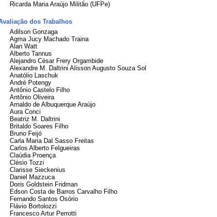
Ricarda Maria Araújo Militão (UFPe)
Avaliação dos Trabalhos
Adilson Gonzaga
Agma Jucy Machado Traina
Alan Watt
Alberto Tannus
Alejandro César Frery Orgambide
Alexandre M. Daltrini Alisson Augusto Souza Sol
Anatólio Laschuk
André Potengy
Antônio Castelo Filho
Antônio Oliveira
Arnaldo de Albuquerque Araújo
Aura Conci
Beatriz M. Daltrini
Britaldo Soares Filho
Bruno Feijó
Carla Maria Dal Sasso Freitas
Carlos Alberto Felgueiras
Claúdia Proença
Clésio Tozzi
Clarisse Sieckenius
Daniel Mazzuca
Doris Goldstein Fridman
Edson Costa de Barros Carvalho Filho
Fernando Santos Osório
Flávio Bortolozzi
Francesco Artur Perrotti